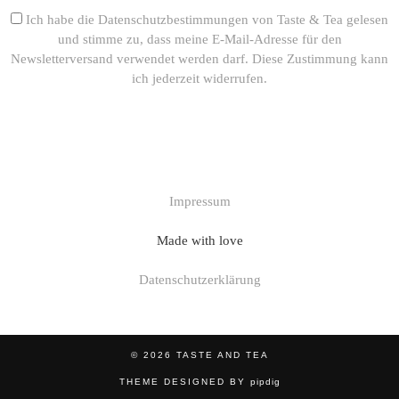
Ich habe die Datenschutzbestimmungen von Taste & Tea gelesen
und stimme zu, dass meine E-Mail-Adresse für den
Newsletterversand verwendet werden darf. Diese Zustimmung kann
ich jederzeit widerrufen.
Impressum
Made with love
Datenschutzerklärung
© 2026
TASTE AND TEA
THEME DESIGNED BY
pipdig